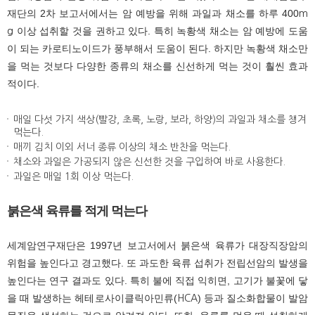
재단의 2차 보고서에서는 암 예방을 위해 과일과 채소를 하루 400
m
이상 섭취할 것을 권하고 있다. 특히 녹황색 채소는 암 예방에 도움
g
이 되는 카로티노이드가 풍부해서 도움이 된다. 하지만 녹황색 채소만
을 먹는 것보다 다양한 종류의 채소를 신선하게 먹는 것이 훨씬 효과
적이다.
매일 다섯 가지 색상(빨강, 초록, 노랑, 보라, 하양)의 과일과 채소를 챙겨
먹는다.
매끼 김치 이외 서너 종류 이상의 채소 반찬을 먹는다.
채소와 과일은 가공되지 않은 신선한 것을 구입하여 바로 사용한다.
과일은 매일 1회 이상 먹는다.
붉은색 육류를 적게 먹는다
세계암연구재단은 1997년 보고서에서 붉은색 육류가 대장직장암의
위험을 높인다고 경고했다. 또 과도한 육류 섭취가 전립선암의 발생을
높인다는 연구 결과도 있다. 특히 불에 직접 익히면, 고기가 불꽃에 닿
을 때 발생하는 헤테로사이클릭아민류(
) 등과 질소화합물이 발암
HCA