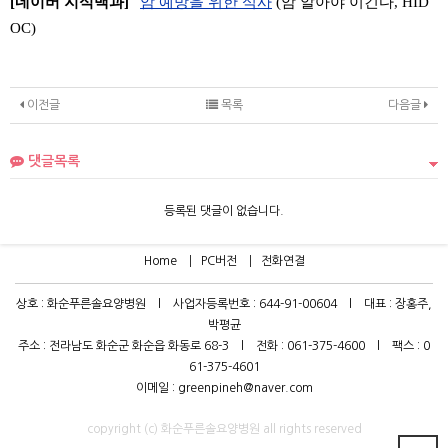
[네이버 지식백과]
암 예방을 위한 식사
(암 알아야 이긴다, HID
OC)
이전글
목록
다음글
댓글목록
등록된 댓글이 없습니다.
Home
PC버전
전화연결
상호 : 화순푸른솔요양병원 l 사업자등록번호 : 644-91-00604 l 대표 : 장홍주,
박평균
주소 : 전라남도 화순군 화순읍 화동로 68-3 l 전화 : 061-375-4600 l 팩스 : 0
61-375-4601
이메일 : greenpineh@naver.com
copyright (c) 화순푸른솔요양병원 all rights reserved